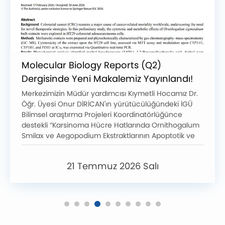
Molecular Biology Reports (Q2)
Dergisinde Yeni Makalemiz Yayınlandı!
Merkezimizin Müdür yardımcısı Kıymetli Hocamız Dr.
Öğr. Üyesi Onur DİRİCAN'ın yürütücülüğündeki İGÜ
Bilimsel araştırma Projeleri Koordinatörlüğünce
destekli “Karsinoma Hücre Hatlarında Ornithogalum
Smilax ve Aegopodium Ekstraktlarının Apoptotik ve
Detoksifikasyon Gen Ekspresyonuna Katkılarının
Araştırılması” (TGA-2024-188)' projesinden ilk
21 Temmuz 2026 Salı
araştırma makalesi yayımlandı.