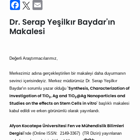
Facebook
Twitter
Email
Dr. Serap Yeşilkır Baydar'ın
Makalesi
Değerli Araştırmacılarımız,
Merkezimiz adına gerçekleştirilen bir makaleyi daha duyurmanın
sevinci içerisindeyiz. Merkez müdürümüz Dr. Serap Yeşilkır
'Synthesis, Characterization of
Baydar'ın sorumlu yazar olduğu
Investigation of TiO
, Ag and TiO
@Ag Nanoparticles and
2
2
Studies on the effects on Stem Cells in vitro'
başlıklı makalesi
kabul edildi ve erken görünümlü olarak yayınlandı.
Afyon Kocatepe Üniversitesi Fen ve Mühendislik Bilimleri
Dergisi'
nde (Online ISSN: 2149-3367) (TR Dizin) yayınlanan