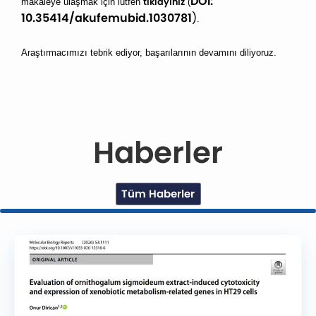
DOI:
tıklayınız
makaleye ulaşmak için lütfen
(
10.35414/akufemubid.1030781
)
.
Araştırmacımızı tebrik ediyor, başarılarının devamını diliyoruz.
Haberler
Tüm Haberler