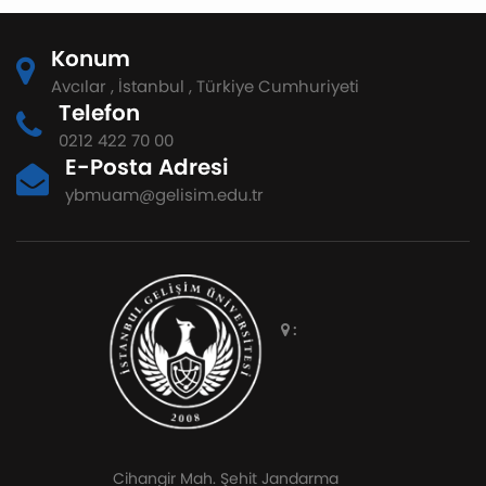
Konum
Avcılar , İstanbul , Türkiye Cumhuriyeti
Telefon
0212 422 70 00
E-Posta Adresi
ybmuam@gelisim.edu.tr
:
Cihangir Mah. Şehit Jandarma