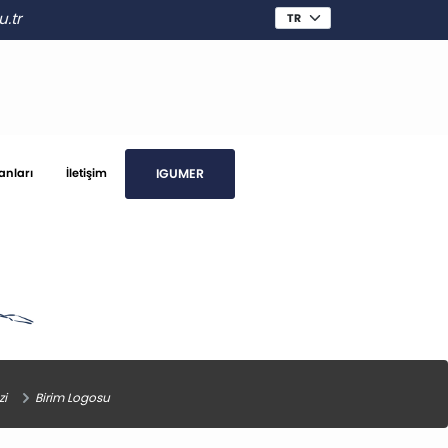
.tr
IGUMER
anları
İletişim
zi
Birim Logosu