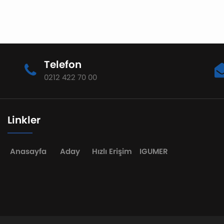
Telefon
0212 422 70 00
Linkler
Anasayfa
Aday
Hızlı Erişim
IGUMER