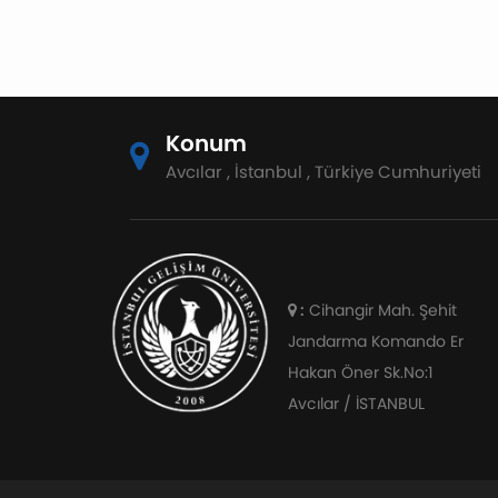
Konum
Avcılar , İstanbul , Türkiye Cumhuriyeti
:
Cihangir Mah. Şehit
Jandarma Komando Er
Hakan Öner Sk.No:1
Avcılar / İSTANBUL