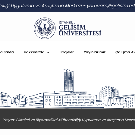
sliği Uygulama ve Araştırma Merkezi
-
ybmuam@gelisim.edu
a Sayfa
Hakkımızda
Projeler
Yayınlarımız
Çalışma Al
Yaşam Bilimleri ve Biyomedikal Mühendisliği Uygulama ve Araştırma Merke