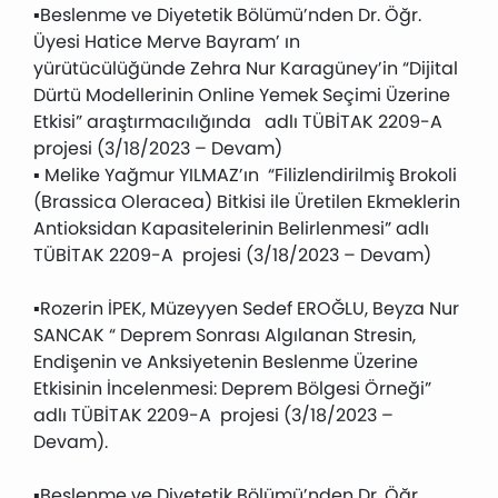
▪Beslenme ve Diyetetik Bölümü’nden Dr. Öğr.
Üyesi Hatice Merve Bayram’ ın
yürütücülüğünde Zehra Nur Karagüney’in “Dijital
Dürtü Modellerinin Online Yemek Seçimi Üzerine
Etkisi” araştırmacılığında adlı TÜBİTAK 2209-A
projesi (3/18/2023 – Devam)
▪ Melike Yağmur YILMAZ’ın “Filizlendirilmiş Brokoli
(Brassica Oleracea) Bitkisi ile Üretilen Ekmeklerin
Antioksidan Kapasitelerinin Belirlenmesi” adlı
TÜBİTAK 2209-A projesi (3/18/2023 – Devam)
▪Rozerin İPEK, Müzeyyen Sedef EROĞLU, Beyza Nur
SANCAK “ Deprem Sonrası Algılanan Stresin,
Endişenin ve Anksiyetenin Beslenme Üzerine
Etkisinin İncelenmesi: Deprem Bölgesi Örneği”
adlı TÜBİTAK 2209-A projesi (3/18/2023 –
Devam).
▪Beslenme ve Diyetetik Bölümü’nden Dr. Öğr.