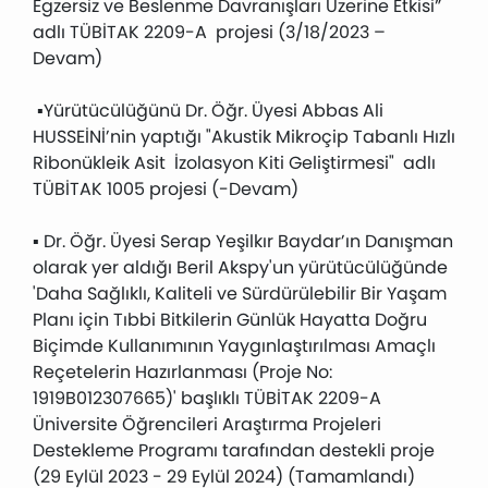
Egzersiz ve Beslenme Davranışları Üzerine Etkisi”
adlı TÜBİTAK 2209-A projesi (3/18/2023 –
Devam)
▪Yürütücülüğünü Dr. Öğr. Üyesi Abbas Ali
HUSSEİNİ’nin yaptığı "Akustik Mikroçip Tabanlı Hızlı
Ribonükleik Asit İzolasyon Kiti Geliştirmesi" adlı
TÜBİTAK 1005 projesi (-Devam)
▪ Dr. Öğr. Üyesi Serap Yeşilkır Baydar’ın Danışman
olarak yer aldığı Beril Akspy'un yürütücülüğünde
'Daha Sağlıklı, Kaliteli ve Sürdürülebilir Bir Yaşam
Planı için Tıbbi Bitkilerin Günlük Hayatta Doğru
Biçimde Kullanımının Yaygınlaştırılması Amaçlı
Reçetelerin Hazırlanması (Proje No:
1919B012307665)' başlıklı TÜBİTAK 2209-A
Üniversite Öğrencileri Araştırma Projeleri
Destekleme Programı tarafından destekli proje
(29 Eylül 2023 - 29 Eylül 2024) (Tamamlandı)