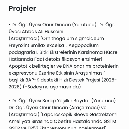
Projeler
▪ Dr. Öğr. Üyesi Onur Dirican (Yürütücü): Dr. Öğr.
Üyesi Abbas Ali Husseini
(Araştırmacı) "Ornithogalum sigmoideum
FreynSint Smilax excelsa L Aegopodium
podagraria L Bitki Ekstrelerinin Karsinoma Hücre
Hatlarında Faz I detoksifikasyon enzimleri
Apoptotik belirteçler ve DNA onarımı proteinlerin
ekspresyonu üzerine Etkisinin Araştırılması"
başlıklı BAP-K destekli Hızlı Destek Projesi (2025-
2026) (-Sözleşme aşamasında)
▪ Dr. Öğr. Üyesi Serap Yeşilkır Baydar (Yürütücü):
Dr. Öğr. Üyesi Onur Dirican (Araştırmacı) ve
(Araştırmacı) "Laparoskopik Sleeve Gastrektomi
Ameliyatı Sırasında Obezite Hastalarında GSTM
GSTP ve TP53 Ekspresyonunun İncelenmesi"